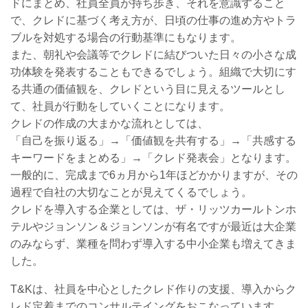
ドにまとめ、社員全員が持ち歩き、それを意識すること
で、クレドに基づく考え方が、日頃の仕事の進め方やトラ
ブルを対処する場合の行動基準にもなります。
また、朝礼や会議等でクレドに結びついた日々の小さな成
功体験を発表することもできるでしょう。組織で大切にす
る共通の価値観を、クレドという目に見えるツールとし
て、社員が行動をしていくことになります。
クレドの作成の大まかな流れとしては、
「自己を振り返る」→「価値観を共有する」→「共感する
キーワードをまとめる」→「クレド発表会」となります。
一般的に、完成まで6ヵ月から1年ほどかかりますが、その
過程で自社の大切なことが見えてくるでしょう。
クレドを導入する企業としては、ザ・リッツカールトンホ
テルやジョンソン＆ジョンソンが有名ですが最近は大企業
のみならず、業種を問わず導入する中小企業も増えてきま
した。
T&Kは、社員を中心としたクレド作りの支援、導入からク
レド定着までのコンサルテイングをおこなっています。