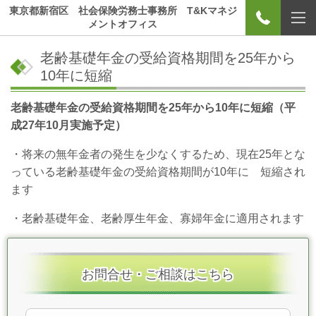
東京都新宿区 社会保険労務士事務所 T&Kマネジ
メントオフィス
老齢基礎年金の受給資格期間を25年から
10年に短縮
老齢基礎年金の受給資格期間を25
年から10
年に短縮（平
成27
年10
月実施予定）
・将来の無年金者の発生を少なくするため、現在25年とな
っている老齢基礎年金の受給資格期間が10年に 短縮され
ます
・老齢基礎年金、老齢厚生年金、寡婦年金に適用されます
お問合せ・ご相談はこちら