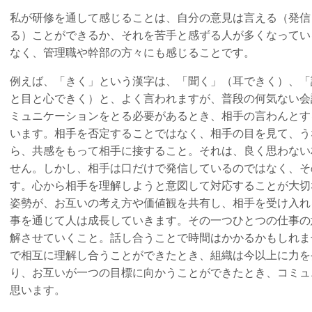
私が研修を通して感じることは、自分の意見は言える（発信
る）ことができるか、それを苦手と感ずる人が多くなってい
なく、管理職や幹部の方々にも感じることです。
例えば、「きく」という漢字は、「聞く」（耳できく）、「
と目と心できく）と、よく言われますが、普段の何気ない会
ミュニケーションをとる必要があるとき、相手の言わんとす
います。相手を否定することではなく、相手の目を見て、う
ら、共感をもって相手に接すること。それは、良く思わない
せん。しかし、相手は口だけで発信しているのではなく、そ
す。心から相手を理解しようと意図して対応することが大切
姿勢が、お互いの考え方や価値観を共有し、相手を受け入れ
事を通じて人は成長していきます。その一つひとつの仕事の
解させていくこと。話し合うことで時間はかかるかもしれま
で相互に理解し合うことができたとき、組織は今以上に力を
り、お互いが一つの目標に向かうことができたとき、コミュ
思います。