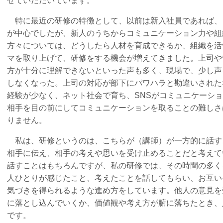
せていただいています。
特に最近の研修の特徴として、以前は新入社員であれば、
が中心でしたが、新人のうちからコミュニケーション力や組
方々については、どうしたら人材を育成できるか、組織を活
マを取り上げて、研修をする機会が増えてきました。上司や
方が十分に理解できないといった声も多く、現場で、少し声
しなくなった。上司の対応が部下にパワハラと勘違いされた
経験が少なく、ネット社会で育ち、SNSがコミュニケーシ
相手を目の前にしてコミュニケーションを取ることの難しさ
りません。
私は、研修というのは、こちらが（講師）が一方的に話す
相手に伝え、相手の考えや思いを受け止めることだと考えて
話すことはもちろんですが、私の研修では、その時間の多く
人ひとりが感じたこと、考えたことを話してもらい、お互い
気づきを得られるような進め方をしています。他人の意見を
に落とし込んでいくか、価値観や考え方が腑に落ちたとき、
です。