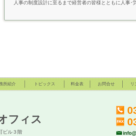
人事の制度設計に至るまで経営者の皆様とともに人事･
務所紹介
トピックス
料金表
お問合せ
リ
0
トオフィス
0
榎町ビル３階
info@